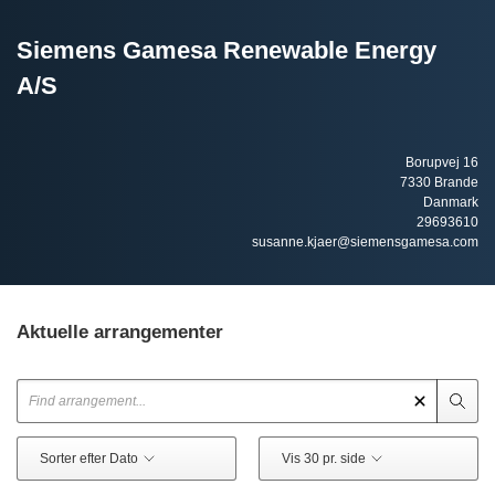
Siemens Gamesa Renewable Energy
A/S
Borupvej 16
7330 Brande
Danmark
29693610
susanne.kjaer@siemensgamesa.com
Aktuelle arrangementer
Sorter efter Dato
Vis 30 pr. side